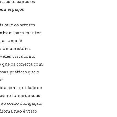
entros urbanos os
a em espaços
is ou nos setores
anizam para manter
nas uma fé
a uma história
 vezes vista como
o que os conecta com
ssas práticas que o
r.
e a continuidade de
mesmo longe de suas
 Não como obrigação,
dioma não é visto