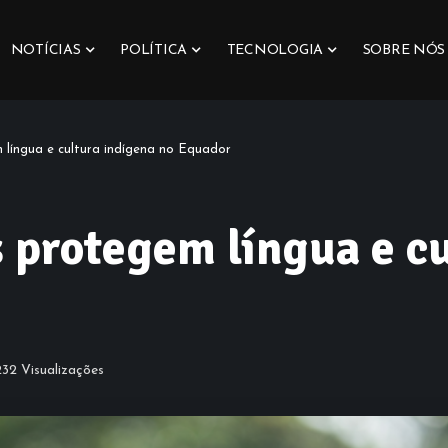
NOTÍCIAS
POLÍTICA
TECNOLOGIA
SOBRE NÓS
 língua e cultura indígena no Equador
s protegem língua e c
232 Visualizações