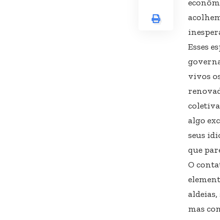
econômi
acolhem
inesper
Esses e
governa
vivos o
renovad
coletiva
algo ex
seus id
que par
O conta
element
aldeias
mas com