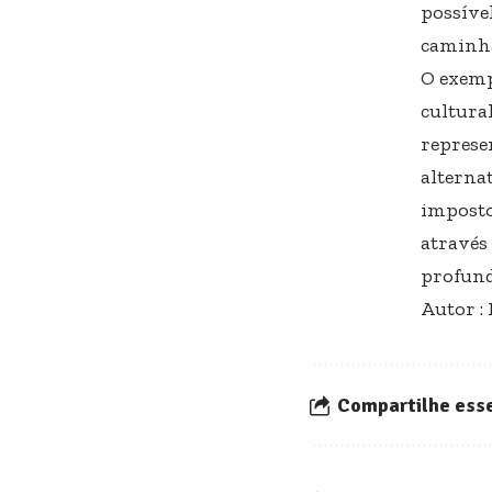
possíve
caminha
O exemp
cultura
represe
alterna
imposto
através
profund
Autor :
Compartilhe esse