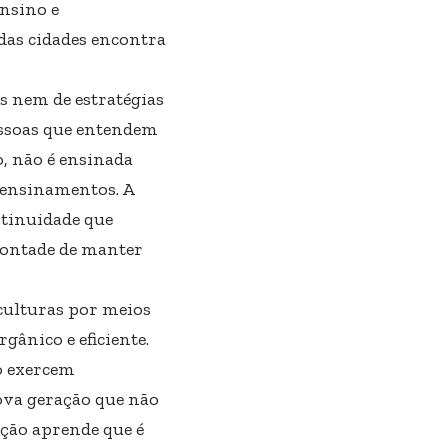
ensino e
 das cidades encontra
s nem de estratégias
essoas que entendem
, não é ensinada
e ensinamentos. A
ontinuidade que
vontade de manter
culturas por meios
ânico e eficiente.
 o exercem
ova geração que não
ação aprende que é