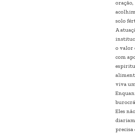
oração,
acolhim
solo fér
A atuaç
institu
o valor
com apo
espiritu
aliment
viva um
Enquant
burocrá
Eles nã
diariam
precisa 