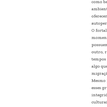
como ba
ambient
oferece
autoper
O forta
momento
possuem
outro, 
tempos 
algo que
migraç
Mesmo n
esses g
integrid
cultura