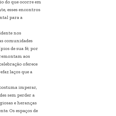
io do que ocorre em
te, esses encontros
ntal para a
idente nos
sas comunidades
ios de sua fé; por
e remontam aos
celebração oferece
efaz laços que a
 costuma imperar,
des sem perder a
igiosas e heranças
nte. Os espaços de