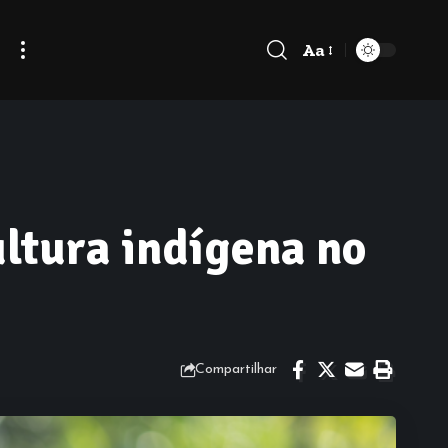
Aa
Font
Resizer
ultura indígena no
Compartilhar