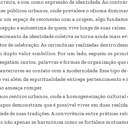
rreira, e sim como expressão de identidade. Ao contrár
es públicos urbanos, onde prevalece o idioma dominan
m um espaço de reconexão com a origem, algo fundame
cepção e autoestima de quem vive longe de suas raízes.
lecimento da identidade coletiva se torna ainda mais ev
s de celebração. As cerimônias realizadas dentro des
 duplo valor simbólico. Por um lado, seguem os princíp
resgatam cantos, palavras e formas de organização qu
anteriores ao contato com a modernidade. Esse tipo de 
 vai além da espiritualidade: entrega pertencimento e r
ão ameaça romper.
os centros urbanos, onde a homogeneização cultural
rupos demonstram que é possível viver em duas realida
ade de suas tradições. A convivência entre práticas rel
is não apenas se harmoniza como se fortalece mutuame