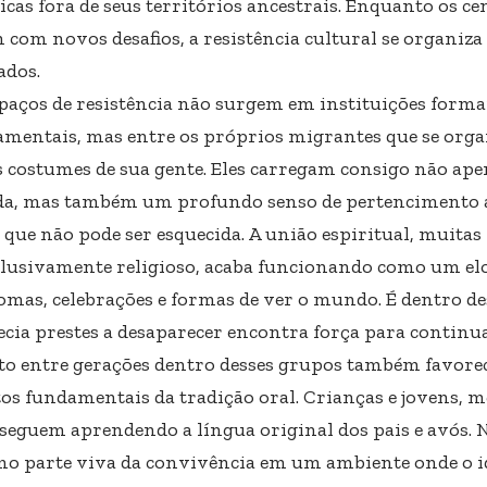
cas fora de seus territórios ancestrais. Enquanto os c
 com novos desafios, a resistência cultural se organiz
ados.
spaços de resistência não surgem em instituições forma
mentais, mas entre os próprios migrantes que se org
s costumes de sua gente. Eles carregam consigo não ape
a, mas também um profundo senso de pertencimento 
 que não pode ser esquecida. A união espiritual, muitas
clusivamente religioso, acaba funcionando como um el
iomas, celebrações e formas de ver o mundo. É dentro de
ecia prestes a desaparecer encontra força para continua
to entre gerações dentro desses grupos também favorec
os fundamentais da tradição oral. Crianças e jovens, 
, seguem aprendendo a língua original dos pais e avós.
o parte viva da convivência em um ambiente onde o i