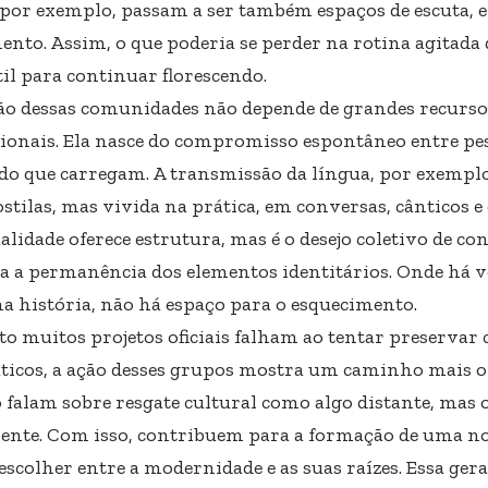
 por exemplo, passam a ser também espaços de escuta, 
ento. Assim, o que poderia se perder na rotina agitada
til para continuar florescendo.
ão dessas comunidades não depende de grandes recurso
cionais. Ela nasce do compromisso espontâneo entre p
 do que carregam. A transmissão da língua, por exemplo
stilas, mas vivida na prática, em conversas, cânticos 
alidade oferece estrutura, mas é o desejo coletivo de c
a a permanência dos elementos identitários. Onde há 
a história, não há espaço para o esquecimento.
o muitos projetos oficiais falham ao tentar preservar 
ticos, a ação desses grupos mostra um caminho mais org
o falam sobre resgate cultural como algo distante, mas
ente. Com isso, contribuem para a formação de uma n
escolher entre a modernidade e as suas raízes. Essa ger