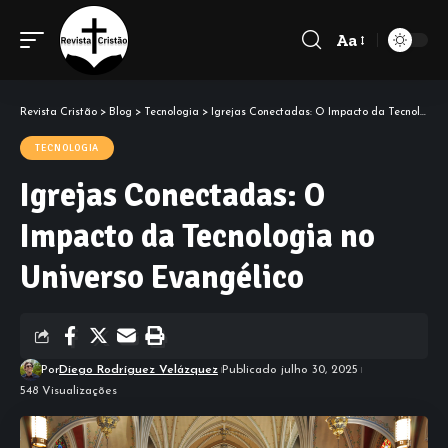
Aa
Font
Resizer
Revista Cristão
>
Blog
>
Tecnologia
>
Igrejas Conectadas: O Impacto da Tecnologia no Universo Evangélico
TECNOLOGIA
Igrejas Conectadas: O
Impacto da Tecnologia no
Universo Evangélico
Por
Diego Rodríguez Velázquez
Publicado julho 30, 2025
548 Visualizações