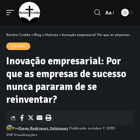
Aa
Font
Resizer
Revista Cristão
>
Blog
>
Notícias
>
Inovação empresarial: Por que as empresas de sucesso nunca pararam de se reinventar?
NOTÍCIAS
Inovação empresarial: Por
que as empresas de sucesso
nunca pararam de se
reinventar?
Por
Diego Rodríguez Velázquez
Publicado outubro 7, 2025
208 Visualizações