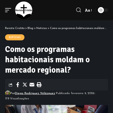
Aa
Font
Resizer
Revista Cristão
>
Blog
>
Notícias
>
Como os programas habitacionais moldam o mercado regional?
NOTÍCIAS
Como os programas
habitacionais moldam o
mercado regional?
Por
Diego Rodríguez Velázquez
Publicado fevereiro 9, 2026
178 Visualizações