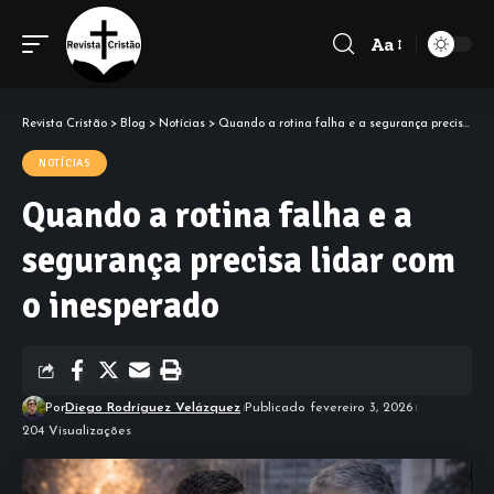
Aa
Font
Resizer
Revista Cristão
>
Blog
>
Notícias
>
Quando a rotina falha e a segurança precisa lidar com o inesperado
NOTÍCIAS
Quando a rotina falha e a
segurança precisa lidar com
o inesperado
Por
Diego Rodríguez Velázquez
Publicado fevereiro 3, 2026
204 Visualizações