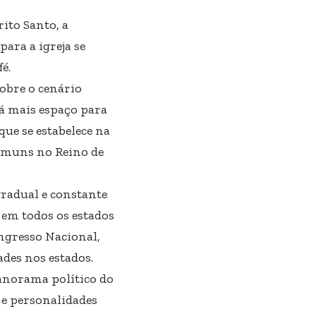
ito Santo, a
ra a igreja se
é.
sobre o cenário
há mais espaço para
que se estabelece na
comuns no Reino de
gradual e constante
em todos os estados
ongresso Nacional,
ades nos estados.
anorama político do
s e personalidades