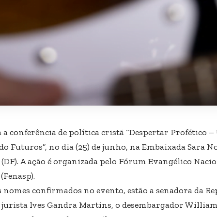
 a conferência de política cristã “Despertar Profético 
o Futuros”, no dia (25) de junho, na Embaixada Sara N
a (DF). A ação é organizada pelo Fórum Evangélico Nacio
 (Fenasp).
s nomes confirmados no evento, estão a senadora da R
o jurista Ives Gandra Martins, o desembargador Willia