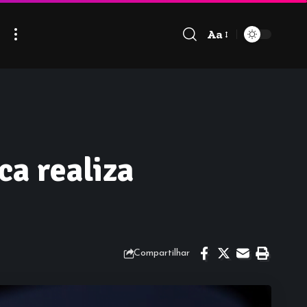
Aa
Font
Resizer
ca realiza
Compartilhar