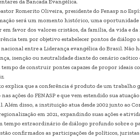
ntares da Bancada Evangélica.
pastor Romerito Oliveira, presidente do Fenasp no Espír
ação será um momento histórico, uma oportunidade pa
 em favor dos valores cristãos, da família, da vida e da f
erência tem por objetivo estabelecer pontos de diálogo 
o nacional entre a Liderança evangélica do Brasil. Não 
nça, isenção ou neutralidade diante do cenário caótico 
É tempo de construir pontes capazes de propor ideais 
z.
o explica que a conferência é produto de um trabalho 
 nas ações do FENASP e que vem estendido sua atuação 
l. Além disso, a instituição atua desde 2002 junto ao C
 regionalização em 2021, expandindo suas ações e ativid
m tempo extraordinário de diálogo profundo sobre o p
Estão confirmados as participações de políticos, jurista