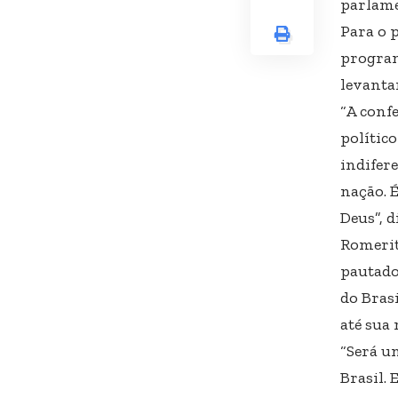
parlame
Para o 
program
levantar
“A conf
polític
indifere
nação. 
Deus”, di
Romerit
pautado
do Brasi
até sua
“Será u
Brasil. 