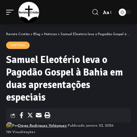
Aa
Font
Resizer
Revista Cristão
>
Blog
>
Notícias
>
Samuel Eleotério leva o Pagodão Gospel à Bahia em duas apresentações especiais
NOTÍCIAS
Samuel Eleotério leva o
Pagodão Gospel à Bahia em
duas apresentações
especiais
Por
Diego Rodríguez Velázquez
Publicado janeiro 22, 2026
199 Visualizações