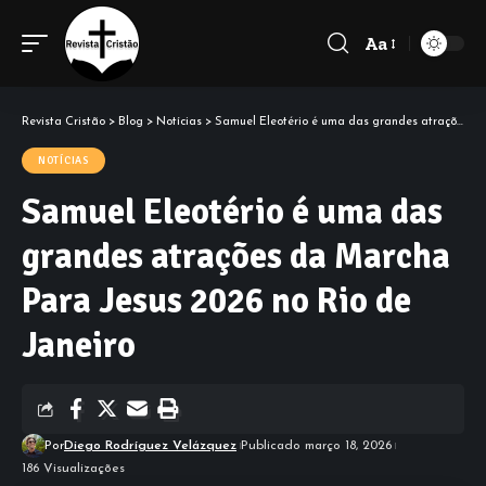
Aa
Font
Resizer
Revista Cristão
>
Blog
>
Notícias
>
Samuel Eleotério é uma das grandes atrações da Marcha Para Jesus 2026 no Rio de Janeiro
NOTÍCIAS
Samuel Eleotério é uma das
grandes atrações da Marcha
Para Jesus 2026 no Rio de
Janeiro
Por
Diego Rodríguez Velázquez
Publicado março 18, 2026
186 Visualizações